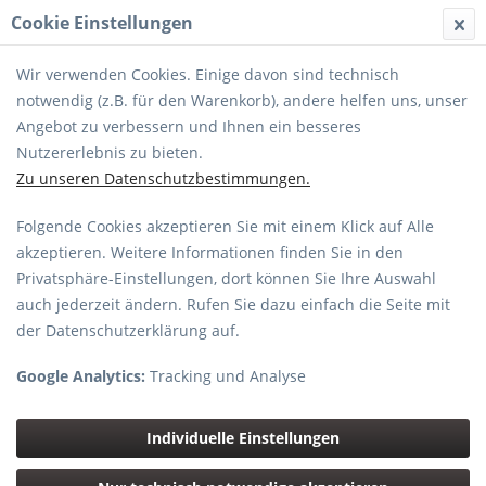
Cookie Einstellungen
MENÜ
Wir verwenden Cookies. Einige davon sind technisch
notwendig (z.B. für den Warenkorb), andere helfen uns, unser
Angebot zu verbessern und Ihnen ein besseres
Nutzererlebnis zu bieten.
Zu unseren Datenschutzbestimmungen.
Canon EOS R50V + RF-S 14-30mm f/4-
Folgende Cookies akzeptieren Sie mit einem Klick auf Alle
6.3 IS STM PZ Kit MILC 24,2 MP CMOS
akzeptieren. Weitere Informationen finden Sie in den
6000 x 4000 Pixel Schwarz
Privatsphäre-Einstellungen, dort können Sie Ihre Auswahl
auch jederzeit ändern. Rufen Sie dazu einfach die Seite mit
der Datenschutzerklärung auf.
Google Analytics:
Tracking und Analyse
Individuelle Einstellungen