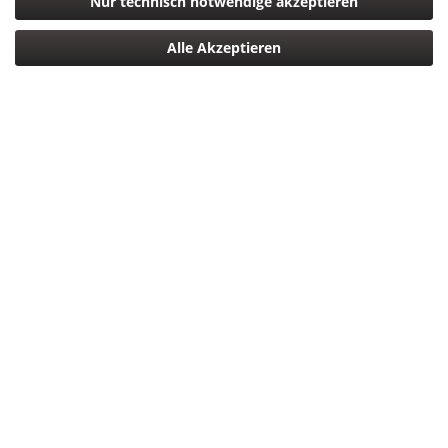
Nur technisch notwendige akzeptieren
Alle Akzeptieren
849,00 € *
*inkl. MwSt.
zzgl. Versandkosten
Versandkostenfreie Lieferung Deutschlandweit!
Sofort versandfertig, Lieferzeit ca. 1-3 Werktage
In den
Warenkorb
Merken
Bewerten
Artikel-Nr.:
4549292241594
Beschreibung