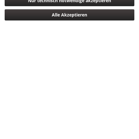
Nur technisch notwendige akzeptieren
Objektiv SEL-P 4,0 / 18-105 mm G OSS PZ
Alle Akzeptieren
599,00 € *
Filtern
Sony Objektiv SEL FE 1,4 / 85 mm GM