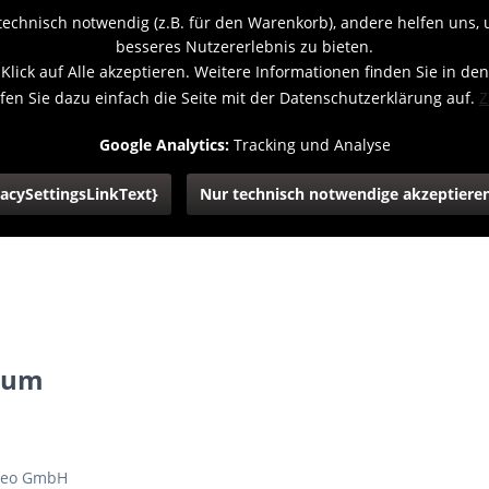
technisch notwendig (z.B. für den Warenkorb), andere helfen uns,
besseres Nutzererlebnis zu bieten.
Klick auf Alle akzeptieren. Weitere Informationen finden Sie in den
fen Sie dazu einfach die Seite mit der Datenschutzerklärung auf.
Z
Google Analytics:
Tracking und Analyse
cySettingsLinkText}
Nur technisch notwendige akzeptiere
NASONIC
SONY
WEITERE
ZUBEHÖR
PASS- & B
sum
ideo GmbH