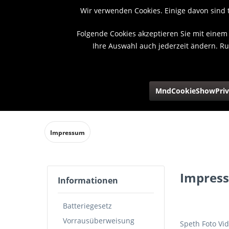
Wir verwenden Cookies. Einige davon sind 
Folgende Cookies akzeptieren Sie mit einem 
Ihre Auswahl auch jederzeit ändern. Ru
MndCookieShowPriva
Home
CANON
FUJIFILM
OM SYSTEM
PA
Impressum
Impres
Informationen
Batteriegesetz
Vorrausüberweisung
Speth Foto V