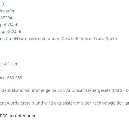
 9
chshafen
125204
speth24.de
.speth24.de
deo GmbH wird vertreten durch: Geschäftsführer Franz Speth
ht: AG Ulm
er
er: 630 958
Identifikationsnummer gemäß § 27a Umsatzsteuergesetz (UStG): D
nt wurde erstellt und wird aktualisiert mit der Technologie der
j
PDF herunterladen