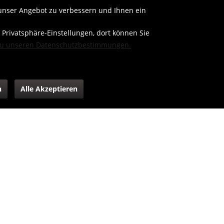
 unser Angebot zu verbessern und Ihnen ein
Service/Hilfe
 Privatsphäre-Einstellungen, dort können Sie
MEIN KONTO
0,00 € *
u unseren Datenschutzbestimmungen.
n
Alle Akzeptieren
EWERBUNGSBILDER