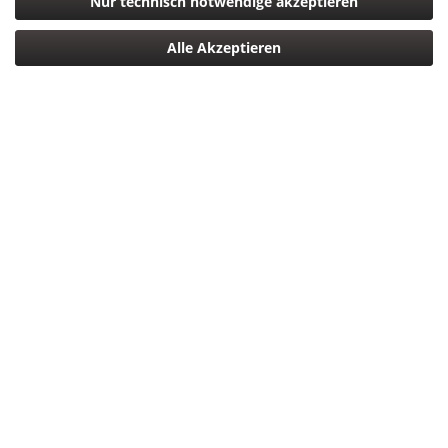
Nur technisch notwendige akzeptieren
Sony 128 GB SDXC UHS-II R300 TOUGH Class10...
Alle Akzeptieren
199,99 € *
Filtern
WR CPL Filter 86mm