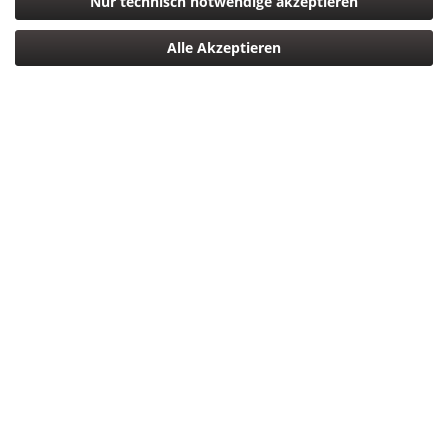
Nur technisch notwendige akzeptieren
Alle Akzeptieren
1.149,00 € *
*inkl. MwSt.
zzgl. Versandkosten
Versandkostenfreie Lieferung Deutschlandweit!
Lieferzeit ca. 5 Tage
In den
Warenkorb
Merken
Bewerten
Artikel-Nr.:
4905524951363
Beschreibung
Sony FE 70-200mm f4 G OSS (SEL-70200G) 70 – 200 mm
Vollformat-G-Objektiv Neben einem...
mehr