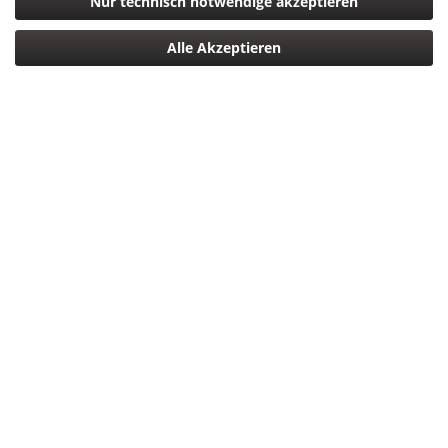
Nur technisch notwendige akzeptieren
198,33 € *
Alle Akzeptieren
*inkl. MwSt.
zzgl. Versandkosten
Versandkostenfreie Lieferung Deutschlandweit!
Sofort versandfertig, Lieferzeit ca. 1-3 Werktage
In den
Warenkorb
Merken
Bewerten
Artikel-Nr.:
0056035372537
Beschreibung
LP37253-PWW Blue-Black BP300 AW
mehr
Bewertungen
0