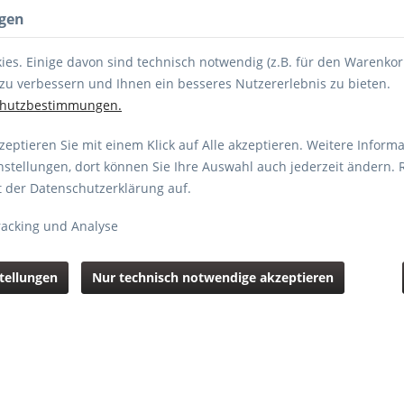
ngen
es. Einige davon sind technisch notwendig (z.B. für den Warenkor
zu verbessern und Ihnen ein besseres Nutzererlebnis zu bieten.
chutzbestimmungen.
eptieren Sie mit einem Klick auf Alle akzeptieren. Weitere Informa
nstellungen, dort können Sie Ihre Auswahl auch jederzeit ändern. 
NASONIC
SONY
WEITERE
ZUBEHÖR
PASS- & B
it der Datenschutzerklärung auf.
acking und Analyse
mbal Kamera
stellungen
Nur technisch notwendige akzeptieren
599,00
*inkl. MwSt.
zz