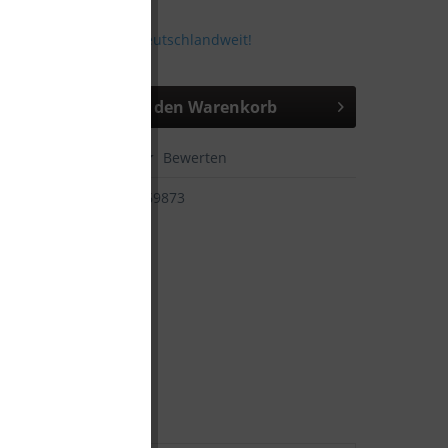
stenfreie Lieferung Deutschlandweit!
 ca. 5 Tage
In den
Warenkorb
hen
Merken
Bewerten
6941565969873