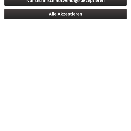
Nur technisch notwendige akzeptieren
64,00 € *
Alle Akzeptieren
*inkl. MwSt.
zzgl. Versandkosten
Versandkostenfreie Lieferung Deutschlandweit!
Lieferzeit ca. 5 Tage
In den
Warenkorb
Merken
Bewerten
Artikel-Nr.:
0698813006403
Beschreibung
Rode Lavalier GO Lavaliermikrofon
mehr
Bewertungen
0