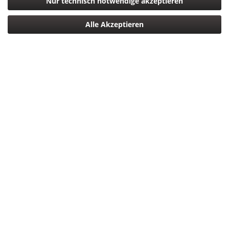
Nur technisch notwendige akzeptieren
Alle Akzeptieren
1.499,00 € *
*inkl. MwSt.
zzgl. Versandkosten
Versandkostenfreie Lieferung Deutschlandweit!
Sofort versandfertig, Lieferzeit ca. 1-3 Werktage
In den
Warenkorb
Merken
Bewerten
Artikel-Nr.:
4549292235012
Beschreibung
Canon RF 1,4/35 mm L VCM BRING YOUR WORLDS
TOGETHER Nahtlose Multimedia-...
mehr