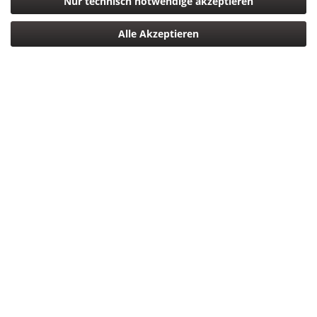
Nur technisch notwendige akzeptieren
Panasonic Lumix G Vario 3,5-5,6/14-140 mm II...
Alle Akzeptieren
449,00 € *
Filtern
Panasonic DMW-PGH68XE-K Systemtasche