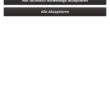
Nur technisch notwendige akzeptieren
Panasonic Lumix S 50mm F1.4 S-X50E
Alle Akzeptieren
2.199,00 € *
Filtern
Panasonic Lumix S 50mm F1.4 S-X50E