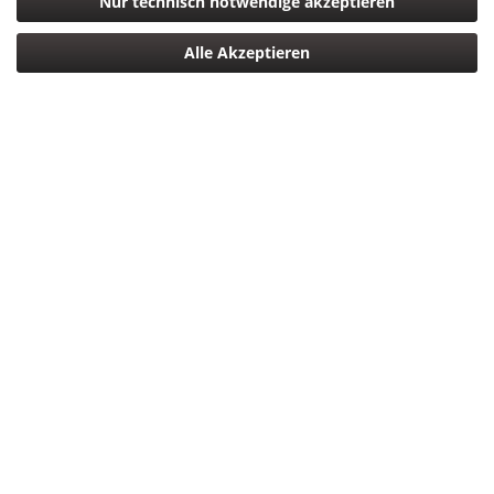
Nur technisch notwendige akzeptieren
Alle Akzeptieren
1.999,00 € *
*inkl. MwSt.
zzgl. Versandkosten
Versandkostenfreie Lieferung Deutschlandweit!
Lieferzeit ca. 5 Tage
In den
Warenkorb
Merken
Bewerten
Artikel-Nr.:
4547410316193
Beschreibung
Fujifilm FUJINON XF100-400mmF4.5-5.6 R LM OIS WR Das