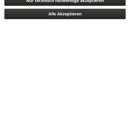
Nur technisch notwendige akzeptieren
Alle Akzeptieren
1.299,00 € *
*inkl. MwSt.
zzgl. Versandkosten
Versandkostenfreie Lieferung Deutschlandweit!
Lieferzeit ca. 5 Tage
In den
Warenkorb
Merken
Bewerten
Artikel-Nr.:
4547410289879
Beschreibung
Fujifilm FUJINON XF16-55mm F2.8 R LM WR Zoomobjektiv
Das neue „FUJINON XF16-55mm F2.8 R LM...
mehr