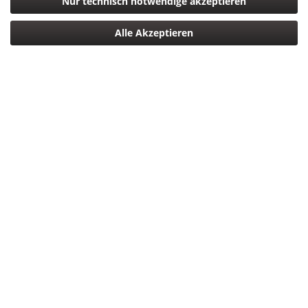
Nur technisch notwendige akzeptieren
Alle Akzeptieren
649,00 € *
*inkl. MwSt.
zzgl. Versandkosten
Versandkostenfreie Lieferung Deutschlandweit!
Lieferzeit ca. 5 Tage
In den
Warenkorb
Merken
Bewerten
Artikel-Nr.:
4547410206159
Beschreibung
Fujifilm XF35mm F1.4 R Mit einer Lichtstärke von F1.4 ist das
35mm XF-Objektiv...
mehr