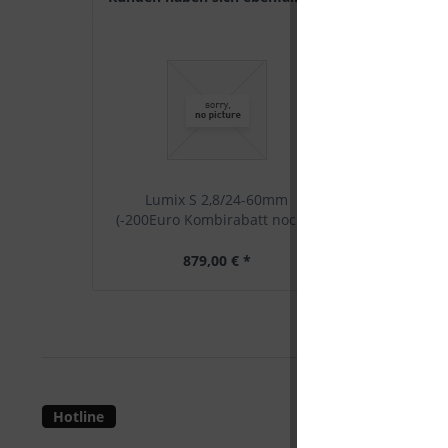
Lumix S 2,8/24-60mm
Panasonic D
(-200Euro Kombirabatt noch...
silver Dig
879,00 € *
999,0
Hotline
Shop Servi