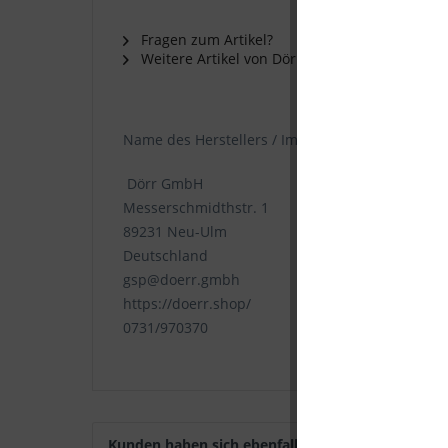
Fragen zum Artikel?
Weitere Artikel von Dörr
Name des Herstellers / Importeurs:
Dörr GmbH
Messerschmidthstr. 1
89231 Neu-Ulm
Deutschland
gsp@doerr.gmbh
https://doerr.shop/
0731/970370
Kunden haben sich ebenfalls angesehen