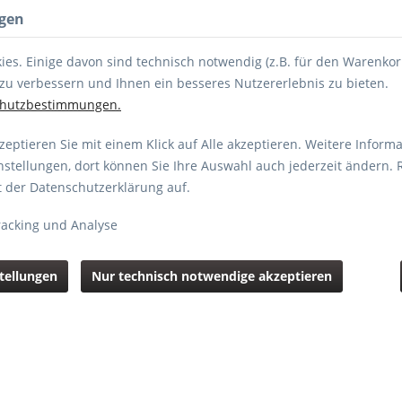
ngen
es. Einige davon sind technisch notwendig (z.B. für den Warenkor
zu verbessern und Ihnen ein besseres Nutzererlebnis zu bieten.
chutzbestimmungen.
eptieren Sie mit einem Klick auf Alle akzeptieren. Weitere Informa
nstellungen, dort können Sie Ihre Auswahl auch jederzeit ändern. 
NASONIC
SONY
WEITERE
ZUBEHÖR
PASS- & B
it der Datenschutzerklärung auf.
acking und Analyse
stellungen
Nur technisch notwendige akzeptieren
329,00
*inkl. MwSt.
zz