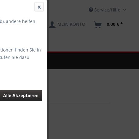
Service/Hilfe
b), andere helfen
MEIN KONTO
0,00 € *
tionen finden Sie in
Rufen Sie dazu
EWERBUNGSBILDER
Alle Akzeptieren
 € *
gl. Versandkosten