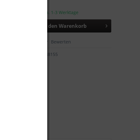
sandfertig, Lieferzeit ca. 1-3 Werktage
In den
Warenkorb
hen
Merken
Bewerten
4000461088155