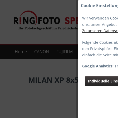
Cookie Einstellu
Wir verwenden Cooki
uns, unser Angebot 
Zu unseren Datens
Folgende Cookies akz
den Privatsphäre-Ei
Home
CANON
FUJIFILM
OM SYSTEM
PA
einfach die Seite m
Google Analytics:
Tr
MILAN XP 8x56
Individuelle Ein