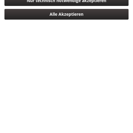
Nur technisch notwendige akzeptieren
Alle Akzeptieren
2.099,00 € *
*inkl. MwSt.
zzgl. Versandkosten
Versandkostenfreie Lieferung Deutschlandweit!
Lieferzeit ca. 5 Tage
In den
Warenkorb
Merken
Bewerten
Artikel-Nr.:
5025232942756
Beschreibung