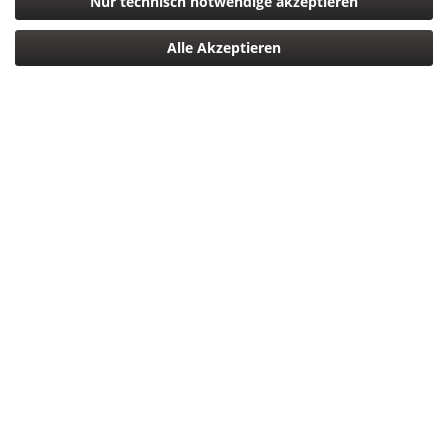
Nur technisch notwendige akzeptieren
329,00 € *
Alle Akzeptieren
*inkl. MwSt.
zzgl. Versandkosten
Sofort versandfertig, Lieferzeit ca. 1-3 Werktage
In den
Warenkorb
Merken
Bewerten
Artikel-Nr.:
4000461088155
Beschreibung
mehr
Bewertungen
0
Bewertungen lesen, schreiben und diskutieren...
mehr